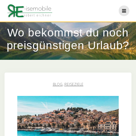
Zum
Inhalt
springen
Wo bekommst du noch
preisgünstigen Urlaub?
BLOG
,
REISEZIELE