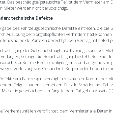
ttet. Das beschädigte/getauschte Teil ist dem Vermieter am 
n Mieter werden nicht berücksichtigt.
äden; technische Defekte
rgabe des Fahrzeugs technische Defekte eintreten, die die 
rch Ausübung der Sorgfaltspflichten verhindern hätte können un
len, sind beide Parteien berechtigt, den Vertrag mit sofortige
nträchtigung der Gebrauchstauglichkeit vorliegt, kann der M
rlangen, solange die Beeinträchtigung besteht. Bei einer fr
nsprüche, außer die Beeinträchtigung entstand aufgrund von 
 wegen Verletzung von Gesundheit, Körper oder Leben bleib
efekte am Fahrzeug unverzüglich mitzuteilen. Kommt der Miet
renden Folgeschaden zu ersetzen. Für alle Schäden am Fahrz
 Mieter in gesetzlichem Umfang. In dem Fall gelten Absatz (1) 
ei Verkehrsunfällen verpflichtet, dem Vermieter alle Daten in