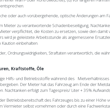
 entsprechen.
chnische oder auch vorübergehende, optische Änderungen am 
m Mieter zu verantwortende Schadenbeseitigung, Nachtanken,
 Mieter verpflichtet, die Kosten zu ersetzen, sowie den dam
s wird je geleistete Arbeitsstunde als angemessene Ersatzlei
n Kaution einbehalten.
der, Ordnungswidrigkeiten, Straftaten verantwortlich, die wä
ftstoffe, Öle
dige Hilfs- und Betriebsstoffe während des Mietverhältnisse
 übergeben. Der Mieter hat das Fahrzeug am Ende der Mietda
gen. Nachtanken erfolgt zum Tagespreis/ Liter + 35% Aufwand
der Betriebsbereitschaft des Fahrzeuges bis zu einer Höhe 
dem Vermieter selbst vornehmen oder durch eine Fachwerks