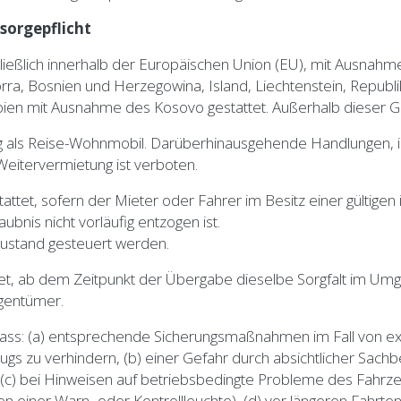
sorgepflicht
ießlich innerhalb der Europäischen Union (EU), mit Ausnahme v
orra, Bosnien und Herzegowina, Island, Liechtenstein, Repu
ien mit Ausnahme des Kosovo gestattet. Außerhalb dieser Gr
dung als Reise-Wohnmobil. Darüberhinausgehende Handlungen,
itervermietung ist verboten.
tattet, sofern der Mieter oder Fahrer im Besitz einer gültige
ubnis nicht vorläufig entzogen ist.
 Zustand gesteuert werden.
tet, ab dem Zeitpunkt der Übergabe dieselbe Sorgfalt im Umg
igentümer.
 dass: (a) entsprechende Sicherungsmaßnahmen im Fall von e
s zu verhindern, (b) einer Gefahr durch absichtlicher Sach
, (c) bei Hinweisen auf betriebsbedingte Probleme des Fahrz
en einer Warn- oder Kontrollleuchte), (d) vor längeren Fahrte