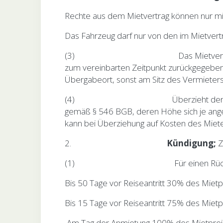
Rechte aus dem Mietvertrag können nur mit
Das Fahrzeug darf nur von den im Mietvert
(3) Das Mietverhältnis endet zum 
zum vereinbarten Zeitpunkt zurückgegeben,
Übergabeort, sonst am Sitz des Vermieters
(4) Überzieht der Mieter die vere
gemäß § 546 BGB, deren Höhe sich je ange
kann bei Überziehung auf Kosten des Miete
2.
Kündigung;
Z
(1) Für einen Rücktritt vom Mietver
Bis 50 Tage vor Reiseantritt 30% des Mie
Bis 15 Tage vor Reiseantritt 75% des Mie
Am Tag der Anmietung 100% des Mietprei