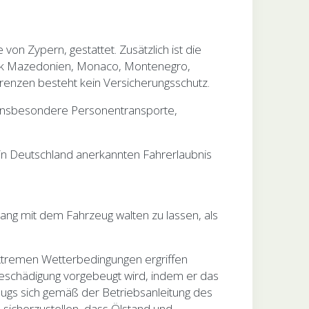
on Zypern, gestattet. Zusätzlich ist die
blik Mazedonien, Monaco, Montenegro,
enzen besteht kein Versicherungsschutz.
 insbesondere Personentransporte,
n in Deutschland anerkannten Fahrerlaubnis
ang mit dem Fahrzeug walten zu lassen, als
xtremen Wetterbedingungen ergriffen
beschädigung vorgebeugt wird, indem er das
eugs sich gemäß der Betriebsanleitung des
n sicherzustellen, dass Ölstand und