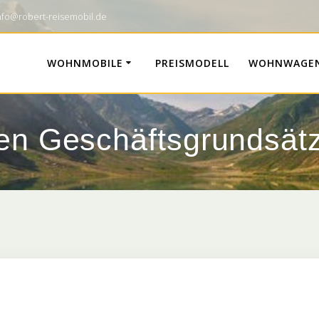
info@robert-reisemobil.de
WOHNMOBILE
PREISMODELL
WOHNWAGE
ten Geschäftsgrundsä