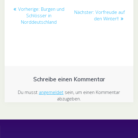
Beitragsnavigation
Vorheriger
Vorherige:
Burgen und
Nächster
Nächster:
Vorfreude auf
Beitrag:
Schlösser in
Beitrag:
den Winter!!
Norddeutschland
Schreibe einen Kommentar
Du musst
angemeldet
sein, um einen Kommentar
abzugeben.